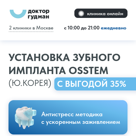
клиника офлайн
клиника онлайн
2 клиники в Москве
с 10:00 до 21:00
ежедневно
УСТАНОВКА ЗУБНОГО
ИМПЛАНТА OSSTEM
(Ю.КОРЕЯ)
С ВЫГОДОЙ 35%
Антистресс методика
с ускоренным заживлением