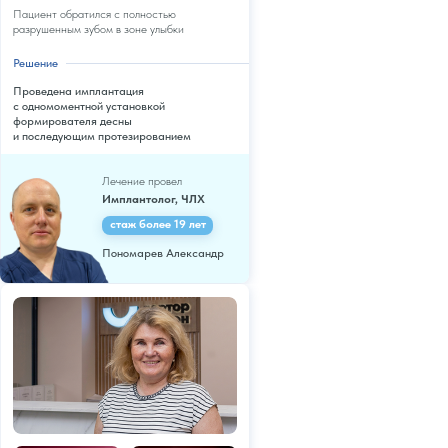
Пациент обратился с полностью
разрушенным зубом в зоне улыбки
Решение
Проведена имплантация
с одномоментной установкой
формирователя десны
и последующим протезированием
Лечение провел
Имплантолог, ЧЛХ
стаж более 19 лет
Пономарев Александр