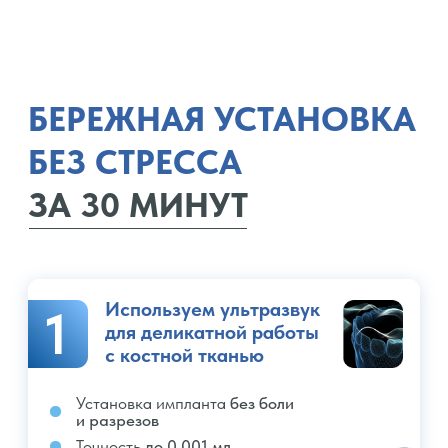
2
Заживление тканей
в 2 раза быстрее
Заживление
Заживление
до 6 месяцев
до 3 месяцев
Приживаемость
Приживаемость
импланта
97%
импланта
99,8%