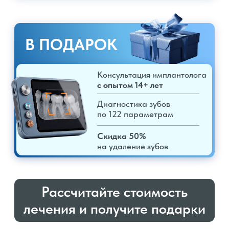
Рассчитайте стоимость
лечения и получите подарки
БЕРЕЖНАЯ УСТАНОВКА
БЕЗ СТРЕССА
ЗА 30 МИНУТ
Используем ультразвук
1
для деликатной работы
с костной тканью
Установка импланта
без боли
и разрезов
Точность
до 0,001 мл
Малая
травматичность