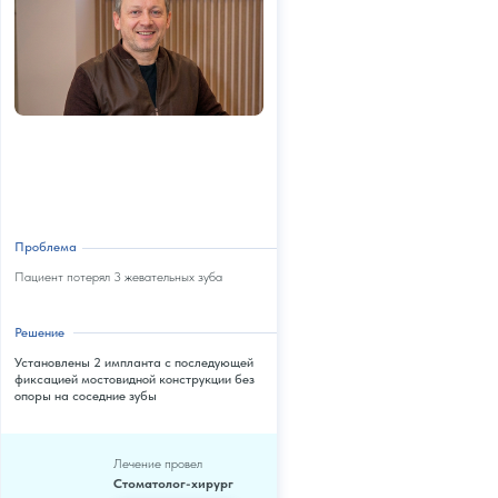
Предоставляем полный пакет гарантий,
все фиксируется в договоре!
от производителя
Гарантия на импланты
100
лет
Проблема
Пациент потерял 3 жевательных зуба
Гарантия
Страховка
Решение
на коронки
лечения
1
5
Установлены 2 импланта с последующей
до
млн
от
лет
фиксацией мостовидной конструкции без
опоры на соседние зубы
Гарантия
Лечение провел
на работу врача
Стоматолог-хирург